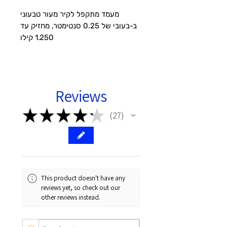
מעמד מתקפל לקיר מעור טבעוני
ב-בעובי של 0.25 סנטימטר, מחזיק עד
1.250 קילו
מעמד לצפייה נוחה בכל פינה בבית -
במטבח בזמן הבישול, בסלון בזמן האימון
או סתם בחדר כשאין כוח להחזיק.
בנוי מעור טבעוני ופיברגלס חזק.
Reviews
דבק נטול שאריות.
התאמה:
★
★
★
★
★
27
27
מצב מעמד(פתוח): טלפונים וטאבלטים
מצב Pad: מכשירי אייפד עם מארז
Snap עבור iPad Air ו-iPad Pro
יכולים למגנט את המכשיר ישירות
למעמד
This product doesn't have any
reviews yet, so check out our
other reviews instead.