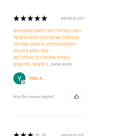
★
★
★
★
★
לפני 8 חודשים
הזמנו מאריאל כיסויי לפטופ שמשמשים
גם כסטנד ואנחנו ממש ממש מרוצים!!
הקייסים איכותיים, פרקטיים, והחריטה
יצאה ממש אלגנטית.
השירות מאריאל היה מעולה! הוא
מקצועי, זמין ונעים :)...
SHOW MORE
Yifat A.
Was this review helpful?
★
★
★
★
★
לפני 9 חודשים