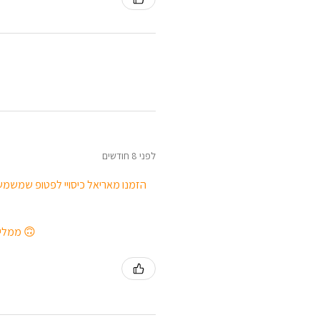
לפני 8 חודשים
הזמנו מאריאל כיסויי לפטופ שמשמשי
ממליצה בחום לכל מי שמחפש מתנה יפה ושימושית, או שפשוט רוצה לפנק את עצמו 🙃