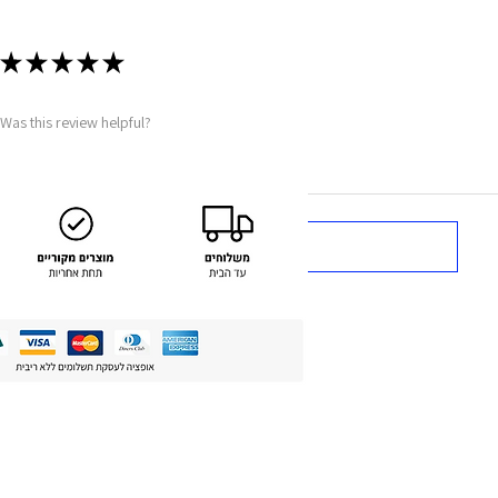
★
★
★
★
★
Was this review helpful?
Show more