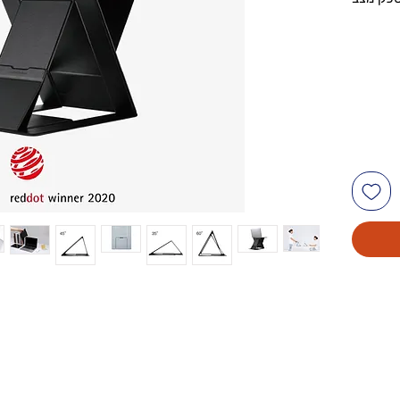
לישיבה.
ת עבודה
 מהבית.
מרחב כאשר
תניידות
הלפטופ.
 ק"ג
 יציבה
 המעמד.
ים כאחד