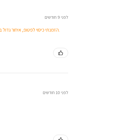
לפני 9 חודשים
הזמנתי כיסוי לפטופ, איחור גדול באספקת המוצר, הייתי צריכה לרדוף אחריהם. הצבע החום לא נראה כמו בתמונה.
לפני 10 חודשים