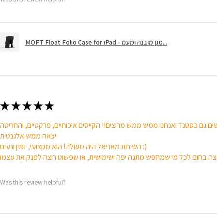
MOFT Float Folio Case for iPad - מגן מובנה ומעמ...
★
★
★
★
★
ם גם כסטנד ואנחנו ממש ממש מרוצים!! הקייסים איכותיים, פרקטיים, והחריטה
יצאה ממש אלגנטית.
השירות מאריאל היה מעולה! הוא מקצועי, זמין ונעים :)
Was this review helpful?