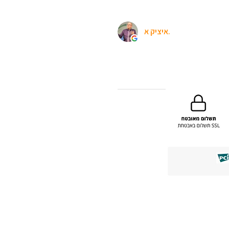
איציק א.