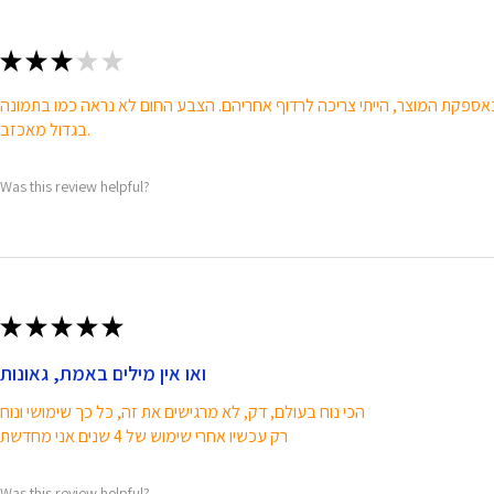
★
★
★
★
★
בגדול מאכזב.
Was this review helpful?
★
★
★
★
★
ואו אין מילים באמת, גאונות
הכי נוח בעולם, דק, לא מרגישים את זה, כל כך שימושי ונוח
רק עכשיו אחרי שימוש של 4 שנים אני מחדשת
Was this review helpful?