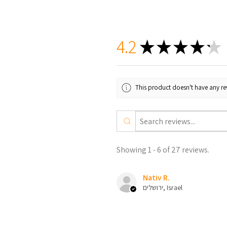
4.2
★
★
★
★
★
This product doesn't have any rev
Showing 1 - 6 of 27 reviews.
Nativ R.
ירושלים, Israel