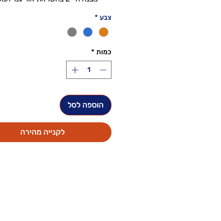
אחד לעמידה וארבעה מצבים 
צבע
*
חמשת הזויות עוזרות לפתח תנוח
בריאה יותר בעת ישיבה גם בזמן עבודה
המופט Z אינו תופס מקום ב
כמות
*
מקופל באמצעות המגנטים ומאפשר ה
קלילה עם 
מחזיק עד כ- 8
מעמד מחשב שמספק הקלדה
כשהמחשב מונח על
הוספה לסל
המוצר תואם לכל המחשבים הנייד
לקנייה מהירה