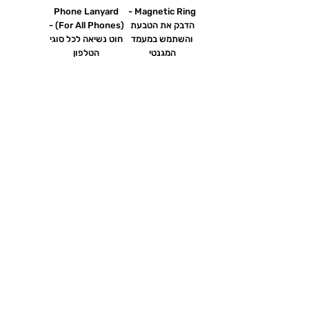
Phone Lanyard
Magnetic Ring -
הדבק את הטבעת
(For All Phones) -
והשתמש במעמד
חוט נשיאה לכל סוגי
המגנטי
הטלפון
מחיר
מחיר
אזל מהמלאי
הוספה לסל
MOFT O&Popl
Snap שתפו את
הכרטיס ביקור שלכם
מחיר