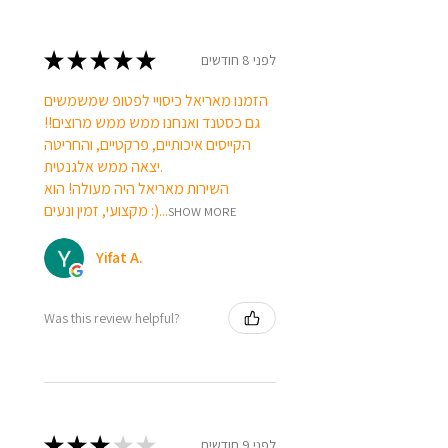
★
★
★
★
★
לפני 8 חודשים
הזמנו מאריאל כיסויי לפטופ שמשמשים
גם כסטנד ואנחנו ממש ממש מרוצים!!
הקייסים איכותיים, פרקטיים, והחריטה
יצאה ממש אלגנטית.
השירות מאריאל היה מעולה! הוא
מקצועי, זמין ונעים :)...
SHOW MORE
Yifat A.
Was this review helpful?
★
★
★
★
★
לפני 9 חודשים