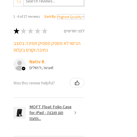
(אייפד פרו 11 אינץ' דור 1 לא יעבוד עם
ה-Folio בגלל ההבדל בפריסה
1 - 6 of 27 reviews
Sort By:
המגנטית.)
★
★
★
★
★
לפני חודשיים
הכיסוי לא מספק מספיק תמיכה במצב
כתיבה וקורס בקלות
Nativ R.
ירושלים, Israel
Was this review helpful?
MOFT Float Folio Case
for iPad - מגן מובנה
ומעמ...