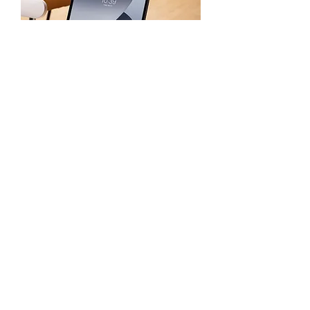
MOFT Float - הגירסה המגנטית
מחיר
צבעים חדשים