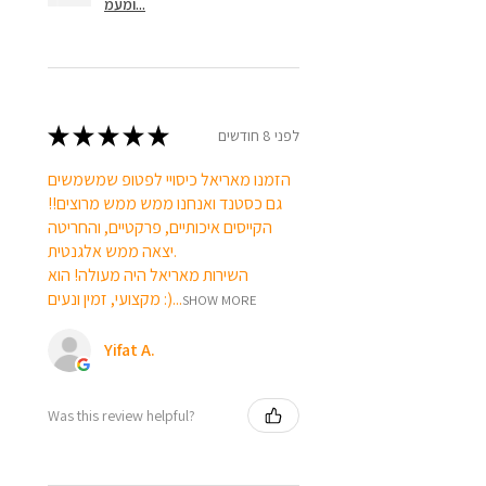
ומעמ...
★
★
★
★
★
לפני 8 חודשים
הזמנו מאריאל כיסויי לפטופ שמשמשים
גם כסטנד ואנחנו ממש ממש מרוצים!!
הקייסים איכותיים, פרקטיים, והחריטה
יצאה ממש אלגנטית.
השירות מאריאל היה מעולה! הוא
מקצועי, זמין ונעים :)...
SHOW MORE
Yifat A.
Was this review helpful?