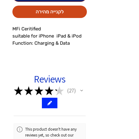
לקנייה מהירה
Function: Charging & Data 
Material: ABS Case and TPE 
Reviews
US171_3
★
★
★
★
★
27
27
This product doesn't have any
reviews yet, so check out our