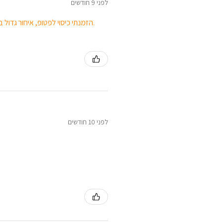
לפני 9 חודשים
הזמנתי כיסוי לפטופ, איחור גדול באספקת המוצר, הייתי צריכה לרדוף אחריהם. הצבע החום לא נראה כמו בתמונה.
לפני 10 חודשים