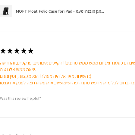
MOFT Float Folio Case for iPad - מגן מובנה ומעמ...
★
★
★
★
★
ם גם כסטנד ואנחנו ממש ממש מרוצים!! הקייסים איכותיים, פרקטיים, והחריטה
יצאה ממש אלגנטית.
השירות מאריאל היה מעולה! הוא מקצועי, זמין ונעים :)
Was this review helpful?