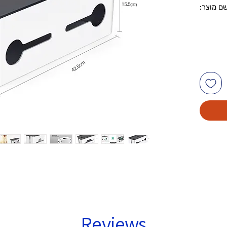
ספר דגם: LP110 · שם מוצר:
 · מידה:
L278 מ"מ x רוחב 128 מ"מ H131 מ"מ ·
: ABS
Reviews