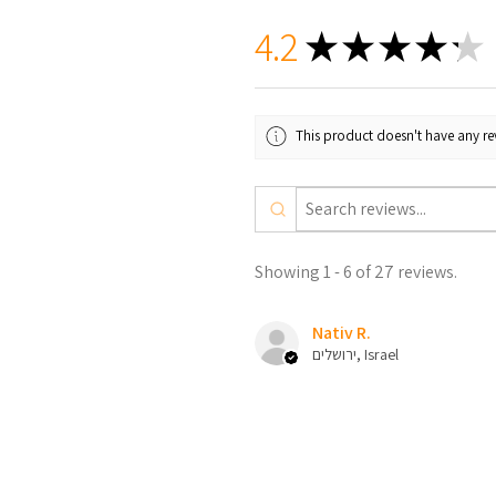
4.2
★
★
★
★
★
This product doesn't have any rev
Showing 1 - 6 of 27 reviews.
Nativ R.
ירושלים, Israel