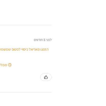
לפני 8 חודשים
הזמנו מאריאל כיסויי לפטופ שמשמשי
ממליצה בחום לכל מי שמחפש מתנה יפה ושימושית, או שפשוט רוצה לפנק את עצמו 🙃