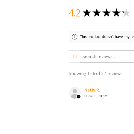
4.2
★
★
★
★
★
This product doesn't have any rev
Showing 1 - 6 of 27 reviews.
Nativ R.
ירושלים, Israel