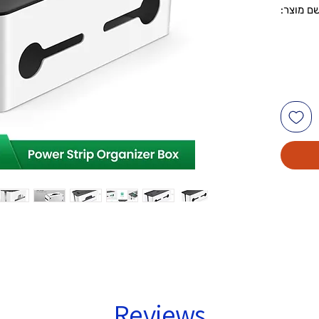
ספר דגם: LP110 · שם מוצר:
 · מידה:
L278 מ"מ x רוחב 128 מ"מ H131 מ"מ ·
שולחן עבודה
Reviews