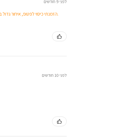
לפני 9 חודשים
הזמנתי כיסוי לפטופ, איחור גדול באספקת המוצר, הייתי צריכה לרדוף אחריהם. הצבע החום לא נראה כמו בתמונה.
לפני 10 חודשים