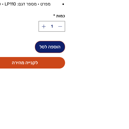
מפרט · מ
תיבת ניהול כבלים אוניברסלית
כמות
*
חומר: ABS · יישום: סלון 
בסלון Kithen וכו 'LP110_1
הוספה לסל
לקנייה מהירה