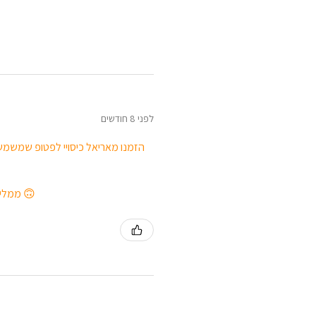
לפני 8 חודשים
הזמנו מאריאל כיסויי לפטופ שמשמשי
ממליצה בחום לכל מי שמחפש מתנה יפה ושימושית, או שפשוט רוצה לפנק את עצמו 🙃