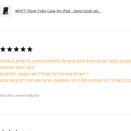
MOFT Float Folio Case for iPad - מגן מובנה ומעמ...
★
★
★
★
★
ם גם כסטנד ואנחנו ממש ממש מרוצים!! הקייסים איכותיים, פרקטיים, והחריטה
יצאה ממש אלגנטית.
השירות מאריאל היה מעולה! הוא מקצועי, זמין ונעים :)
Was this review helpful?