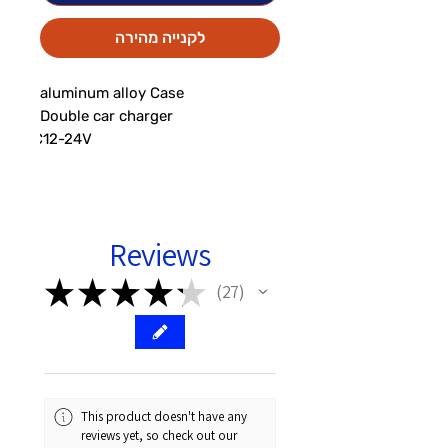
לקנייה מהירה
-24V                                               
Output:USB-A(QC3.0)+USB-
Reviews
CD213_2
★
★
★
★
★
27
27
This product doesn't have any
reviews yet, so check out our