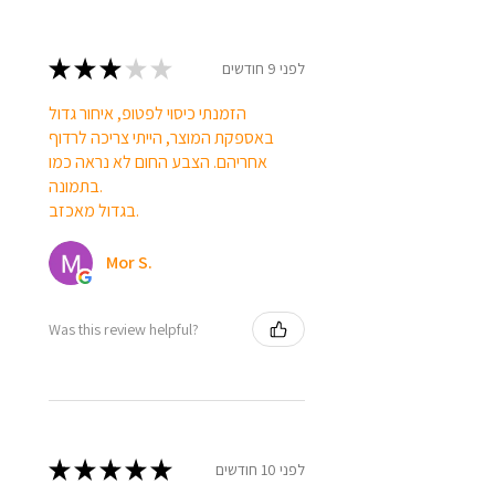
★
★
★
★
★
לפני 9 חודשים
הזמנתי כיסוי לפטופ, איחור גדול
באספקת המוצר, הייתי צריכה לרדוף
אחריהם. הצבע החום לא נראה כמו
בתמונה.
בגדול מאכזב.
Mor S.
Was this review helpful?
★
★
★
★
★
לפני 10 חודשים