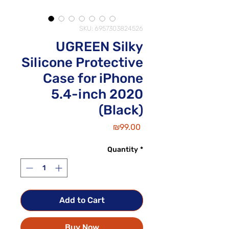
SKU: 6957303824526
UGREEN Silky
Silicone Protective
Case for iPhone
5.4-inch 2020
(Black)
Price
₪99.00
Quantity
*
Add to Cart
Buy Now