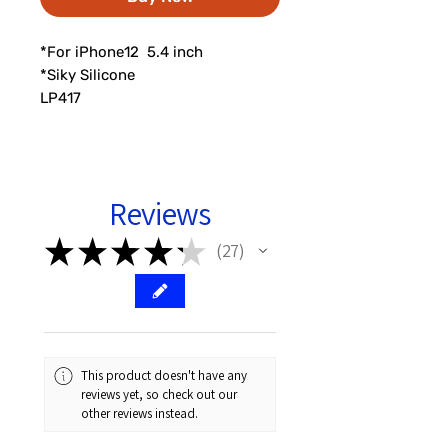
*For iPhone12  5.4 inch 

*Siky Silicone 

LP417
Reviews
★
★
★
★
★
27
27
This product doesn't have any
reviews yet, so check out our
other reviews instead.