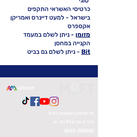
סוגי
כרטיסי האשראי התקפים
בישראל - למעט דיינרס ואמריקן
אקספרס
מזומן
- ניתן לשלם במעמד
הקנייה במחסן
Bit
ניתן לשלם גם בביט -
איי אמ מגן השקעות בע״מ
דרך בן גוריון 41 בת-ים
0545-308505