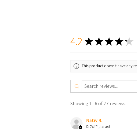
4.2
★
★
★
★
★
This product doesn't have any rev
Showing 1 - 6 of 27 reviews.
Nativ R.
ירושלים, Israel