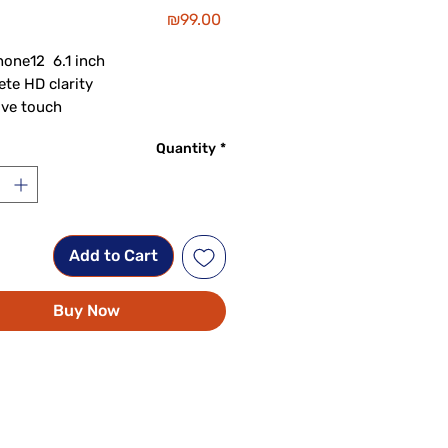
Price
₪99.00
                                                       
te HD clarity

ive touch

ngerprint

Quantity
*
nt and scratch-resistant                            
sy Install Kit

Add to Cart
Buy Now