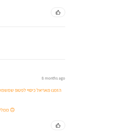
8 months ago
הזמנו מאריאל כיסויי לפטופ שמשמשי
ממליצה בחום לכל מי שמחפש מתנה יפה ושימושית, או שפשוט רוצה לפנק את עצמו 🙃