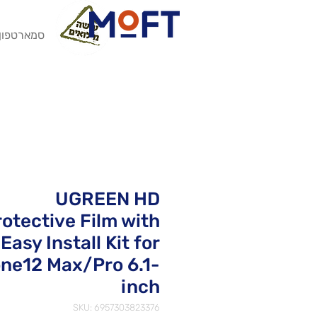
סמארטפון
UGREEN HD
rotective Film with
Easy Install Kit for
ne12 Max/Pro 6.1-
inch
SKU: 6957303823376