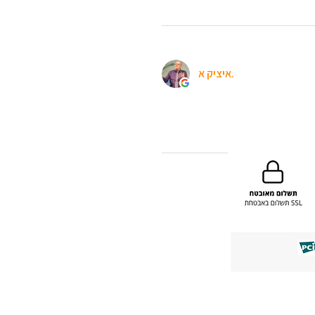
איציק א.