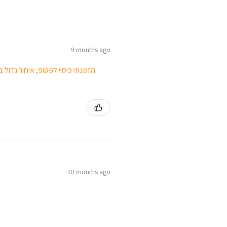
9 months ago
הזמנתי כיסוי לפטופ, איחור גדול באספקת המוצר, הייתי צריכה לרדוף אחריהם. הצבע החום לא נראה כמו בתמונה.
10 months ago