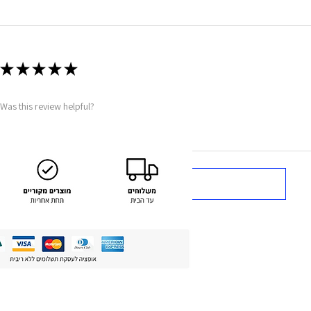
★
★
★
★
★
Was this review helpful?
Show more