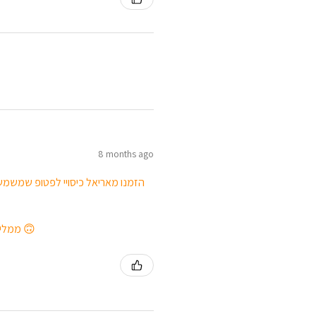
8 months ago
הזמנו מאריאל כיסויי לפטופ שמשמשי
ממליצה בחום לכל מי שמחפש מתנה יפה ושימושית, או שפשוט רוצה לפנק את עצמו 🙃