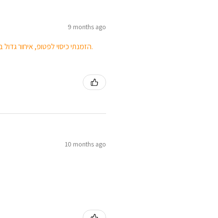
9 months ago
הזמנתי כיסוי לפטופ, איחור גדול באספקת המוצר, הייתי צריכה לרדוף אחריהם. הצבע החום לא נראה כמו בתמונה.
10 months ago