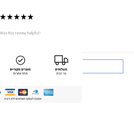
★
★
★
★
★
Was this review helpful?
Show more