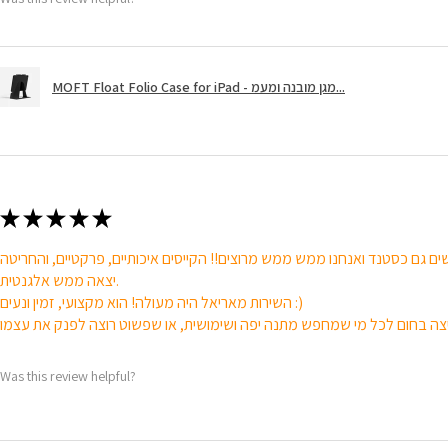
MOFT Float Folio Case for iPad - מגן מובנה ומעמ...
★
★
★
★
★
ם גם כסטנד ואנחנו ממש ממש מרוצים!! הקייסים איכותיים, פרקטיים, והחריטה
יצאה ממש אלגנטית.
השירות מאריאל היה מעולה! הוא מקצועי, זמין ונעים :)
Was this review helpful?