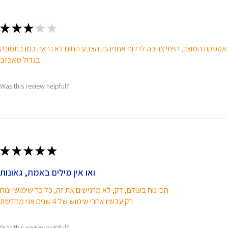
★
★
★
★
★
בגדול מאכזב.
Was this review helpful?
★
★
★
★
★
ואו אין מילים באמת, גאונות
הכי נוח בעולם, דק, לא מרגישים את זה, כל כך שימושי ונוח
רק עכשיו אחרי שימוש של 4 שנים אני מחדשת
Was this review helpful?