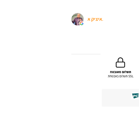
איציק א.