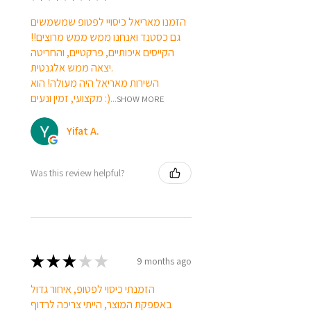
למעמד הטאבלט הזה אין חריץ לטעינה.
בעבודה עם טאבלט גדול יותר כמו iPad
הזמנו מאריאל כיסויי לפטופ שמשמשים
Pro 11 ", מומלץ להציב את המכשיר
גם כסטנד ואנחנו ממש ממש מרוצים!!
הקייסים איכותיים, פרקטיים, והחריטה
בצורה אופקית על המעמד הזה.
יצאה ממש אלגנטית.
השירות מאריאל היה מעולה! הוא
תכולת החבילה
מקצועי, זמין ונעים :)...
SHOW MORE
1 x מעמד לטאבלט רב זוויתי
Yifat A.
Was this review helpful?
★
★
★
★
★
9 months ago
הזמנתי כיסוי לפטופ, איחור גדול
באספקת המוצר, הייתי צריכה לרדוף