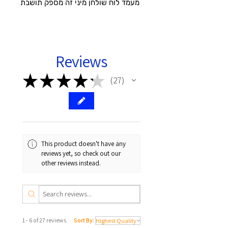
מעמד לוח שולחן מיני זה מספק תושבת
בטוחה ומאובטחת עבור הטלפונים
החכמים והטאבלטים שלכם. בחירה
חכמה להציב את המכשיר הסלולרי שלך
במצב דיוקן או לרוחב, מה שמאפשר לך
Reviews
להפסיק את הידיים כשאתה נהנה
מסרטונים, קריאה או פנים.
★
★
★
★
★
27
27
עיצוב נייד
בעל גודל קטן של 4.7 אינץ 'x 4.2 אינץ',
מחזיק טאבלט שימושי זה לאייפד
מתקפל וקל להחליק לכיסך לנסיעה.
This product doesn't have any
reviews yet, so check out our
רב-זווית מתכווננת
other reviews instead.
בין 15 ° ל -100 °, תוכלו להתאים את
עצמכם לזווית המועדפת עליכם ולצפות
בסרטונים במצב נוח יותר, קל לשימוש.
תאימות אוניברסלית (רשימה חלקית)
1 - 6 of 27 reviews
Sort By:
Apple iPad 10.2 2019, 2020 חדש