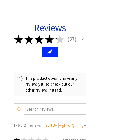
טלפון, הנאה ממוסיקה, במקום להחזיק
ידיים, מה שמונע ממך להפר את חוקי
הדרך ומציע חווית נהיגה בטוחה יותר.
Reviews
מחזיק המכונית לאוורור מגנטי כולל
התקנה פשוטה ביד אחת. פשוט תקעו
★
★
★
★
★
27
27
אותו על פתחי האוורור ברכב והצמידו
את הטלפון למשטח המגנטי. שמירה על
הידיים על ההגה מקדמת מאוד את
בטיחות הנהיגה.
יציבות אמינה
This product doesn't have any
reviews yet, so check out our
UGREEN הרכבה לרכב אוורור מגנטי
other reviews instead.
כולל מגנטים ניאודימיום עוצמתיים (5 *
מגנטים N52), שיניים משוננות ארוכות
יותר (19.8 מ"מ), גוף אלומיניום וכריות
גומי נגד החלקה. מחזיק הטלפון הקליפ
המגנטי לרכב מתחבר לפתחי האוורור
1 - 6 of 27 reviews
Sort By:
בחוזקה ומחזיק את הטלפון במקום גם
בכבישים מהמורות או בלימה פתאומית,
2 months ago