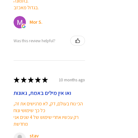
בתמונה.
S8 A10 A20e A40 A21s A51 A71
בגדול מאכזב.
A70 M31 J4 Plus, Sony Xperia L3
L1 XA ZA Z5, Google Pixel 4 3a 2
Mor S.
XL, Moto G8 G7, OnePlus 8 7T 7
Pro 6T. אביזר אידיאלי לטלפון לרכב.
Was this review helpful?
תכולת החבילה
1 x מחזיק לרכב אוורור מגנטי
Metal Plate:2PCS
★
★
★
★
★
10 months ago
Weight:30.51g
Name:Magenetic Car Phone
ואו אין מילים באמת, גאונות
Holder
Package:Ugreen Retail box LP290
הכי נוח בעולם, דק, לא מרגישים את זה,
New!
כל כך שימושי ונוח
Tool-Free
רק עכשיו אחרי שימוש של 4 שנים אני
Strong Magnet
מחדשת
Firm Grip
stav