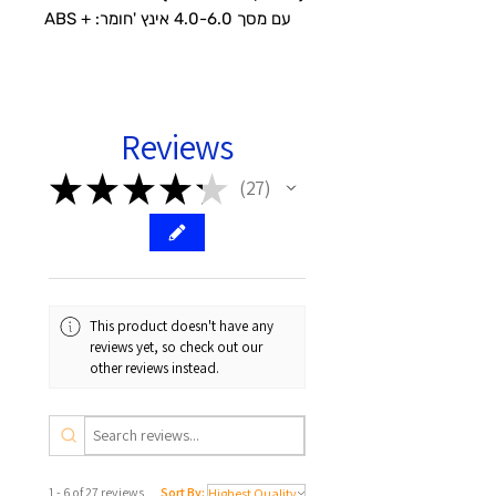
עם מסך 4.0-6.0 אינץ 'חומר: ABS +
PV דרגת סיבוב: 0--360 LP120_1
Reviews
★
★
★
★
★
27
27
This product doesn't have any
reviews yet, so check out our
other reviews instead.
1 - 6 of 27 reviews
Sort By: