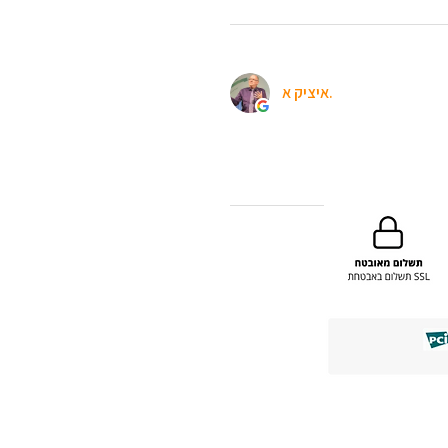
איציק א.