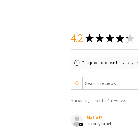
4.2
★
★
★
★
★
This product doesn't have any rev
Showing 1 - 6 of 27 reviews.
Nativ R.
ירושלים, Israel