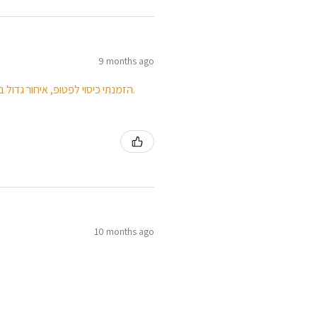
9 months ago
הזמנתי כיסוי לפטופ, איחור גדול באספקת המוצר, הייתי צריכה לרדוף אחריהם. הצבע החום לא נראה כמו בתמונה.
10 months ago