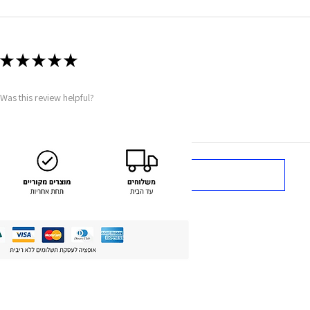
★
★
★
★
★
Was this review helpful?
Show more