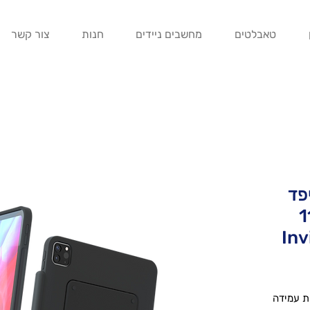
טאבלטים
מחשבים ניידים
חנות
צור קשר
פד
 | MOFT Float:
Inv
יפד פרו נפתח ל3 זוויות עמידה