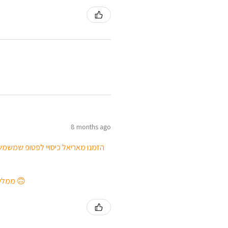
8 months ago
הזמנו מאריאל כיסויי לפטופ שמשמשי
ממליצה בחום לכל מי שמחפש מתנה יפה ושימושית, או שפשוט רוצה לפנק את עצמו 🙃