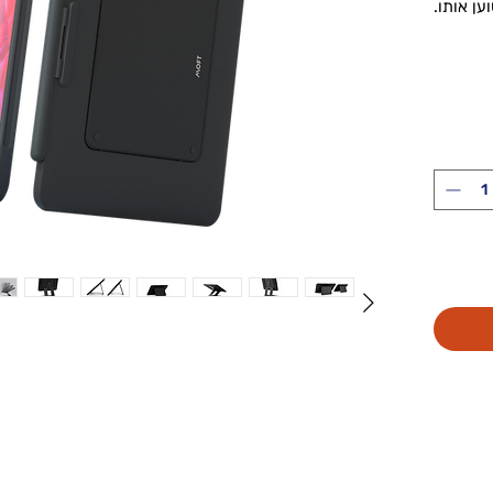
ען אותו.
 לעט של
 קלילה.